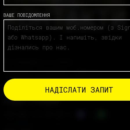
КОНТАКТИ
ВАШЕ ПОВІДОМЛЕННЯ
Ми базуємось в Києві.
Працюємо цілодобово. Дзвінки і
повідомлення обробляємо з 9 до 18, з
понеділка по п'ятницю.
ВІДДІЛ ПРОДАЖУ
sales@falcons.com.ua